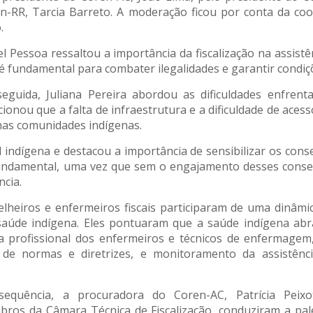
n-RR, Tarcia Barreto. A moderação ficou por conta da coo
.
el Pessoa ressaltou a importância da fiscalização na assis
 é fundamental para combater ilegalidades e garantir condiç
eguida, Juliana Pereira abordou as dificuldades enfrenta
ionou que a falta de infraestrutura e a dificuldade de ace
 nas comunidades indígenas.
l indígena e destacou a importância de sensibilizar os cons
 fundamental, uma vez que sem o engajamento desses conse
ncia.
selheiros e enfermeiros fiscais participaram de uma dinâmi
a saúde indígena. Eles pontuaram que a saúde indígena ab
a profissional dos enfermeiros e técnicos de enfermagem,
de normas e diretrizes, e monitoramento da assistênc
equência, a procuradora do Coren-AC, Patrícia Peix
ros da Câmara Técnica de Fiscalização, conduziram a pal