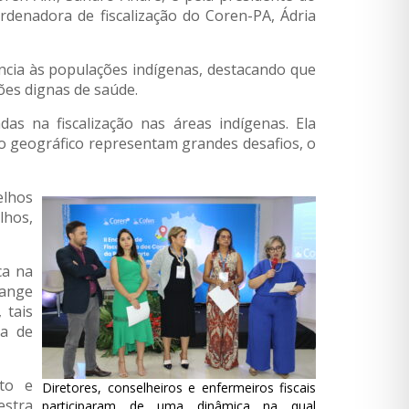
rdenadora de fiscalização do Coren-PA, Ádria
tência às populações indígenas, destacando que
ões dignas de saúde.
das na fiscalização nas áreas indígenas. Ela
sso geográfico representam grandes desafios, o
elhos
lhos,
ca na
range
 tais
ia de
oto e
Diretores, conselheiros e enfermeiros fiscais
estra
participaram de uma dinâmica na qual