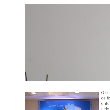
O se
de f
enfe
pelo