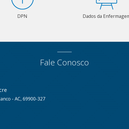
DPN
Dados da Enfermage
Fale Conosco
cre
ranco - AC, 69900-327