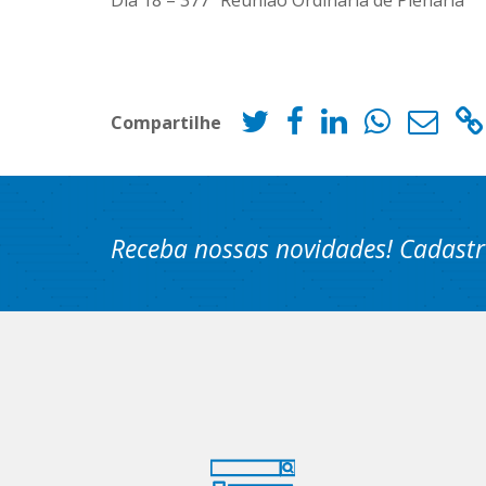
Dia 18 – 377ª Reunião Ordinária de Plenária
Compartilhe
Receba nossas novidades! Cadastr