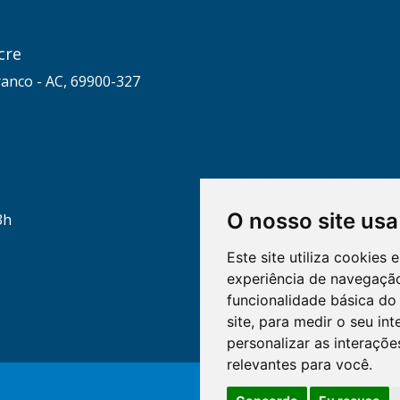
cre
ranco - AC, 69900-327
O nosso site usa
3h
Este site utiliza cookies
experiência de navegação
funcionalidade básica do 
site
,
para medir o seu int
personalizar as interaçõ
relevantes para você
.