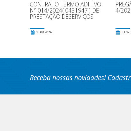
CONTRATO TERMO ADITIVO
PREG
Nº 014/2024( 0431947 ) DE
4/202
PRESTAÇÃO DESERVIÇOS
03.08.2026
31.07.
Receba nossas novidades! Cadastr